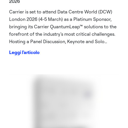
2026
Carrier is set to attend Data Centre World (DCW)
London 2026 (4-5 March) as a Platinum Sponsor,
bringing its Carrier QuantumLeap™ solutions to the
forefront of the industry’s most critical challenges.
Hosting a Panel Discussion, Keynote and Solo
Presentation, key Carrier global stakeholders will
Leggi l'articolo
demonstrate how Carrier’s thermal, integrated
management and service solutions address the
mounting strain of AI-driven workloads and the
urgent demand for energy efficiency. Carrier is part
of Carrier Global Corporation (NYSE: CARR), global
leader in intelligent climate and energy solutions.