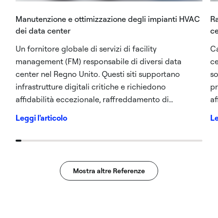
Manutenzione e ottimizzazione degli impianti HVAC
Ra
dei data center
ce
Un fornitore globale di servizi di facility
Ca
management (FM) responsabile di diversi data
ce
center nel Regno Unito. Questi siti supportano
so
infrastrutture digitali critiche e richiedono
pr
affidabilità eccezionale, raffreddamento di
affi
precisione e risposta rapida per proteggere
re
Leggi l'articolo
Le
l'operatività. In tutto il portafoglio sono in funzione
30
oltre 500 impianti HVAC e meccanici, tra cui
ap
refrigeratori, unità di controllo ravvicinato (CCU),
ce
umidificatori, ventilconvettori e raffreddatori ad
Mostra altre Referenze
aria secca.