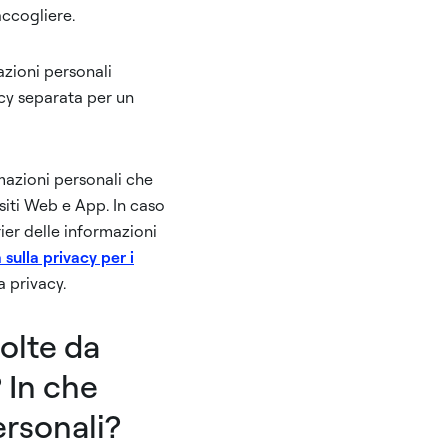
accogliere.
azioni personali
acy separata per un
mazioni personali che
iti Web e App. In caso
ier delle informazioni
 sulla privacy per i
a privacy.
olte da
? In che
ersonali?