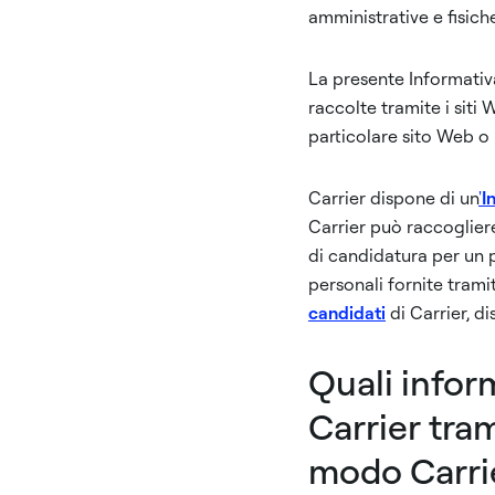
amministrative e fisich
La presente Informativa
raccolte tramite i siti
particolare sito Web o
Carrier dispone di un
'
I
Carrier può raccoglier
di candidatura per un p
personali fornite trami
candidati
di Carrier, d
Quali infor
Carrier tram
modo Carrie