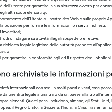
ità dell’utente per garantire la sua sicurezza ovvero per consen
li altri scopi elencati qui;
portamento dell’Utente sul nostro sito Web e sulle proprie A
la posizione per fornire le informazioni o i servizi richiesti;
i investitori;
rodi o indagare su attività illegali sospette o effettive;
 richiesta legale legittima delle autorità preposte all'applica
ivi; o
per garantire la conformità agli ed il rispetto degli obblighi l
o archiviate le informazioni p
ietà internazionali con sedi in molti paesi diversi, esse posso
 da un'entità legale a un'altra o da un paese all'altro all'inter
pra elencati. Questi paesi includono, almeno, gli Stati Uniti, il
ea, il Regno Unito, la Svizzera, l'India, la Cina. Trasferirann