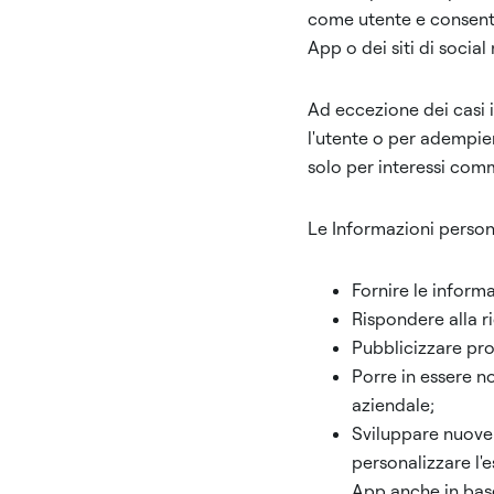
come utente e consenti
App o dei siti di socia
Ad eccezione dei casi i
l'utente o per adempier
solo per interessi comm
Le Informazioni person
Fornire le informaz
Rispondere alla ri
Pubblicizzare prod
Porre in essere no
aziendale;
Sviluppare nuove o
personalizzare l'e
App anche in base 