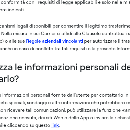
n conformità con i requisiti di legge applicabili e solo nella m
ra indicati.
canismi legali disponibili per consentire il legittimo trasferi
 Nella misura in cui Carrier si affidi alle Clausole contrattual
) o alle sue
Regole aziendali vincolanti
per autorizzare il tra
, anche in caso di conflitto tra tali requisiti e la presente Infor
izza le informazioni personali d
arlo?
e Informazioni personali fornite dall'utente per contattarlo in
ferte speciali, sondaggi e altre informazioni che potrebbero es
non ricevere tali comunicazioni, può utilizzare la funzione «an
icazione ricevuta, dei siti Web o delle App o inviare la richies
bile cliccando su questo
link
.