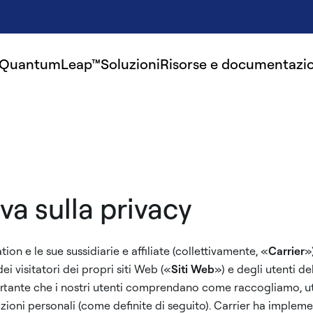
 QuantumLeap™
Soluzioni
Risorse e documentazi
va sulla privacy
on e le sue sussidiarie e affiliate (collettivamente, «
Carrier
»
i visitatori dei propri siti Web («
Siti Web
») e degli utenti de
ortante che i nostri utenti comprendano come raccogliamo, ut
zioni personali (come definite di seguito). Carrier ha implem