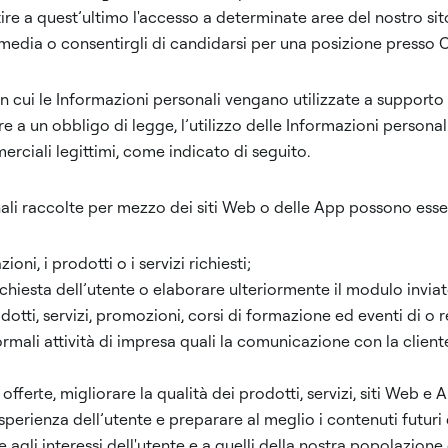
re a quest’ultimo l'accesso a determinate aree del nostro sit
l media o consentirgli di candidarsi per una posizione presso C
n cui le Informazioni personali vengano utilizzate a supporto
e a un obbligo di legge, l’utilizzo delle Informazioni personal
erciali legittimi, come indicato di seguito.
ali raccolte per mezzo dei siti Web o delle App possono esser
ioni, i prodotti o i servizi richiesti;
chiesta dell’utente o elaborare ulteriormente il modulo inviat
otti, servizi, promozioni, corsi di formazione ed eventi di o re
rmali attività di impresa quali la comunicazione con la cliente
fferte, migliorare la qualità dei prodotti, servizi, siti Web e 
sperienza dell’utente e preparare al meglio i contenuti futuri 
agli interessi dell'utente e a quelli della nostra popolazione 