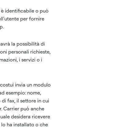
 è identificabile o può
ll'utente per fornire
p.
vrà la possibilità di
oni personali richieste,
zioni, i servizi o i
 costui invia un modulo
, ad esempio: nome,
i fax, il settore in cui
er. Carrier può anche
quale desidera ricevere
lo ha installato o che