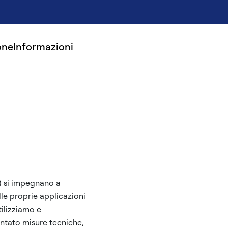
one
Informazioni
) si impegnano a
lle proprie applicazioni
ilizziamo e
entato misure tecniche,