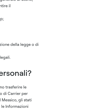
tire il
pp;
zione della legge o di
egali.
ersonali?
no trasferire le
no di Carrier per
 Messico, gli stati
o le Informazioni